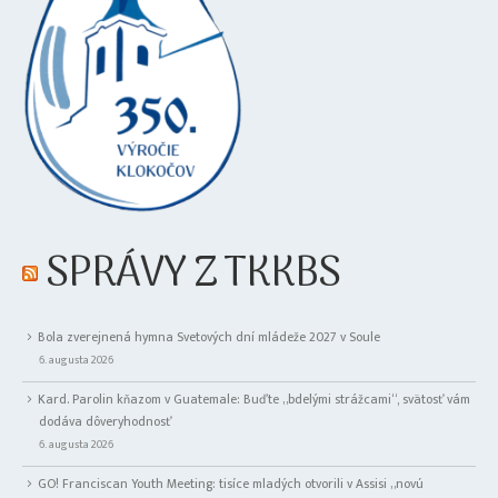
SPRÁVY Z TKKBS
Bola zverejnená hymna Svetových dní mládeže 2027 v Soule
6. augusta 2026
Kard. Parolin kňazom v Guatemale: Buďte „bdelými strážcami“, svätosť vám
dodáva dôveryhodnosť
6. augusta 2026
GO! Franciscan Youth Meeting: tisíce mladých otvorili v Assisi „novú