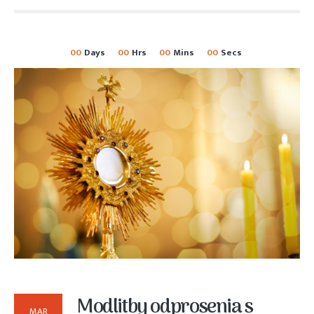
00
Days
00
Hrs
00
Mins
00
Secs
Modlitby odprosenia s
MAR