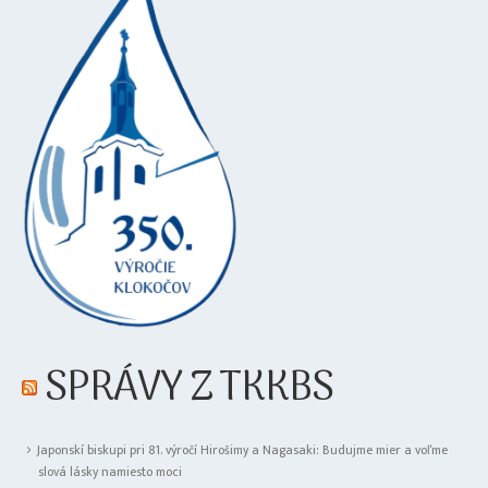
SPRÁVY Z TKKBS
Japonskí biskupi pri 81. výročí Hirošimy a Nagasaki: Budujme mier a voľme
slová lásky namiesto moci