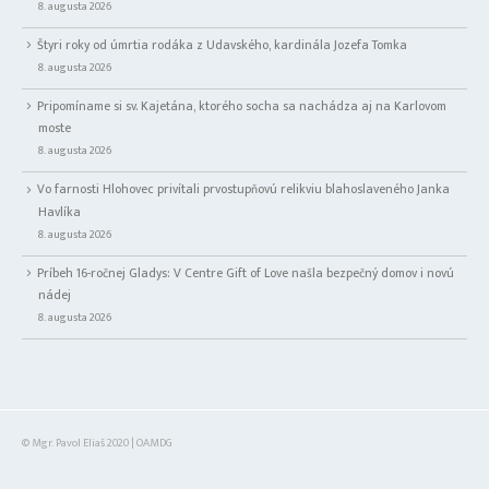
8. augusta 2026
Štyri roky od úmrtia rodáka z Udavského, kardinála Jozefa Tomka
8. augusta 2026
Pripomíname si sv. Kajetána, ktorého socha sa nachádza aj na Karlovom
moste
8. augusta 2026
Vo farnosti Hlohovec privítali prvostupňovú relikviu blahoslaveného Janka
Havlíka
8. augusta 2026
Príbeh 16-ročnej Gladys: V Centre Gift of Love našla bezpečný domov i novú
nádej
8. augusta 2026
© Mgr. Pavol Eliaš 2020 | OAMDG