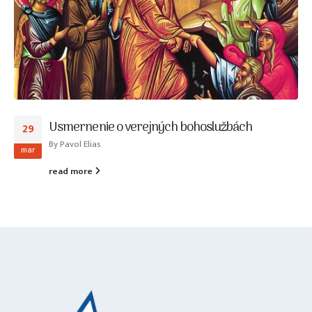
Usmernenie o verejných bohoslužbách
29
By
Pavol Elias
mar
read more