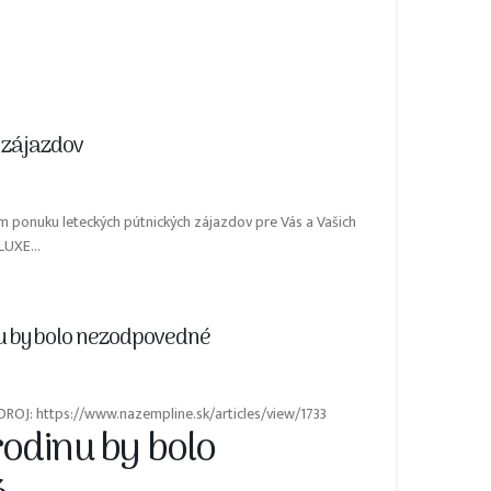
 zájazdov
m ponuku leteckých pútnických zájazdov pre Vás a Vašich
LUXE...
u by bolo nezodpovedné
ZDROJ: https://www.nazempline.sk/articles/view/1733
rodinu by bolo