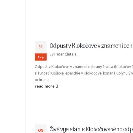
Odpust v Klokočove v znamení och
31
By
Peter Čintala
aug
Odpust v Klokočove v znamení ochrany života (Klokočov 
slávnosť Košickej eparchie v Klokočove, konaná uplynulý
ochranu...
read more
Živé vysielanie Klokočovského od
09