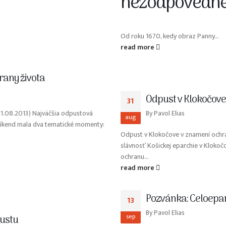
nezodpovedn
Od roku 1670, kedy obraz Panny...
read more
rany života
Odpust v Klokočove
31
11.08.2013) Najväčšia odpustová
By
Pavol Elias
aug
 víkend mala dva tematické momenty:
Odpust v Klokočove v znamení ochra
slávnosť Košickej eparchie v Kloko
ochranu...
read more
Pozvánka: Celoepa
13
By
Pavol Elias
sep
pustu