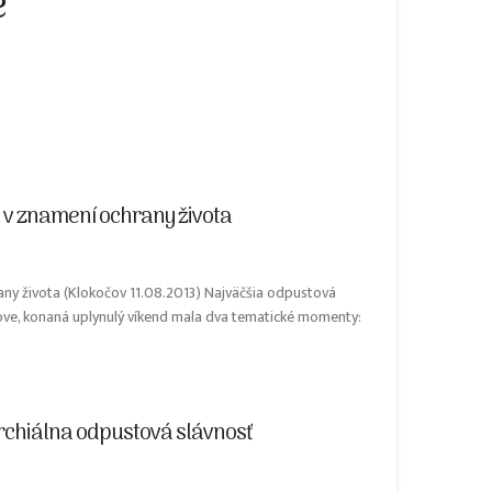
é
 v znamení ochrany života
ny života (Klokočov 11.08.2013) Najväčšia odpustová
čove, konaná uplynulý víkend mala dva tematické momenty:
rchiálna odpustová slávnosť