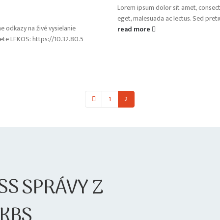
Lorem ipsum dolor sit amet, consecte
eget, malesuada ac lectus. Sed pretiu
e odkazy na živé vysielanie
read more
iete LEKOS: https://10.32.80.5
1
2
SPRÁVY Z
KBS