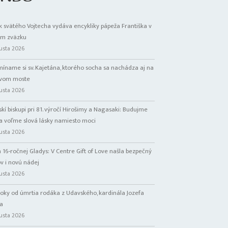
k svätého Vojtecha vydáva encykliky pápeža Františka v
om zväzku
gusta 2026
míname si sv. Kajetána, ktorého socha sa nachádza aj na
ovom moste
gusta 2026
skí biskupi pri 81. výročí Hirošimy a Nagasaki: Budujme
a voľme slová lásky namiesto moci
gusta 2026
h 16-ročnej Gladys: V Centre Gift of Love našla bezpečný
 i novú nádej
gusta 2026
 roky od úmrtia rodáka z Udavského, kardinála Jozefa
a
gusta 2026