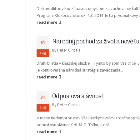
Deň modlitbového zápasu s úmyslom za zachovanie kultúr
Program: Klokočov utorok 4.3. 2014 Je to prvopiatkový týž
read more
Národný pochod za život a nové ľ
31
By
Peter Čintala
aug
Drahí bratia v kňazskej službe! Týmto by som Vás chcel u
je kontroverzná národná stratégia zavádzania...
read more
Odpustová slávnosť
31
By
Peter Čintala
aug
V mene Redemptoristov Vás všetkých veľmi srdečne spolu
odpustovú slávnosť bl. M. D. Trčku, ktorá...
read more