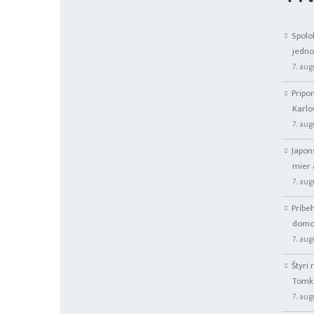
Spolo
jedn
7. au
Pripo
Karl
7. au
Japon
mier 
7. au
Príbe
domov
7. au
Štyri
Tomk
7. au