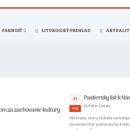
FARNOSŤ
LITURGICKÝ PREHĽAD
AKTUALIT
Pastiersky list k 
31
By
Peter Čintala
aug
om za zachovanie kultúry
Milí bratia, sestry, čitatelia nasled
Slovensku čítať pastiersky list k Ná