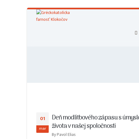
Deň modlitbového zápasu s úmysl
01
života v našej spoločnosti
mar
By
Pavol Elias