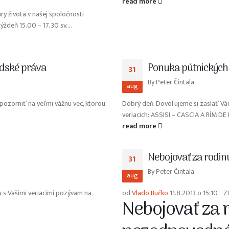
read more
y života v našej spoločnosti
deň 15.00 – 17. 30 sv....
udské práva
Ponuka pútnických
31
By
Peter Čintala
aug
pozorniť na veľmi vážnu vec, ktorou
Dobrý deň. Dovoľujeme si zaslať Vá
veriacich: ASSISI – CASCIA A RÍM DE 
read more
Nebojovať za rodin
31
By
Peter Čintala
aug
 s Vašimi veriacimi pozývam na
od
Vlado Bučko
11.8.2013 o 15:10 - 
Nebojovať za 