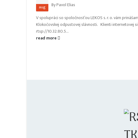
By
Pavol Elias
aug
V spolupráci so spoločnosťou LEKOS s. r. o. vám prinášam
Klokočovskej odpustovej slávnosti. Klienti internetovej s
rtsp://10.32.80.5...
read more
TK