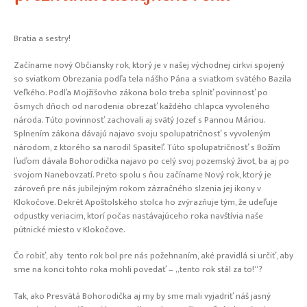
Bratia a sestry!
Začíname nový Občiansky rok, ktorý je v našej východnej cirkvi spojený
so sviatkom Obrezania podľa tela nášho Pána a sviatkom svätého Bazila
Veľkého. Podľa Mojžišovho zákona bolo treba splniť povinnosť po
ôsmych dňoch od narodenia obrezať každého chlapca vyvoleného
národa. Túto povinnosť zachovali aj svätý Jozef s Pannou Máriou.
Splnením zákona dávajú najavo svoju spolupatričnosť s vyvoleným
národom, z ktorého sa narodil Spasiteľ. Túto spolupatričnosť s Božím
ľuďom dávala Bohorodička najavo po celý svoj pozemský život, ba aj po
svojom Nanebovzatí. Preto spolu s ňou začíname Nový rok, ktorý je
zároveň pre nás jubilejným rokom zázračného slzenia jej ikony v
Klokočove. Dekrét Apoštolského stolca ho zvýrazňuje tým, že udeľuje
odpustky veriacim, ktorí počas nastávajúceho roka navštívia naše
pútnické miesto v Klokočove.
Čo robiť, aby tento rok bol pre nás požehnaním, aké pravidlá si určiť, aby
sme na konci tohto roka mohli povedať – „tento rok stál za to!“?
Tak, ako Presvätá Bohorodička aj my by sme mali vyjadriť náš jasný