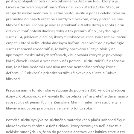
postoj spolupatričnosti k novozákonnému Božiemu ľudu, ktorým je
Cirkev a zároveň prejaviť náš vzťah k nej ako k Matke Cirkvi. Stačí, ak
vstúpi do nášho vedomia jej vážny postoj súcitu a počas celého roka sa
premietne do našich vzťahov s každým človekom, ktorý potrebuje našu
blízkosť. Našou úlohou je viac sa primknúť k Matke Božej a spolu s ňou
citlivo vnímať bolesti dnešnej doby, a tak preniknúť do „psychológie
súcitu“. Aj jubileum plačúcej ikony z Klokočova, chce zvýrazniť skutočnú
empatiu, ktorá veľmi chýba dnešným ľuďom. Preniknúť do psychológie
súcitu znamená uvedomiť si, že každý opravdivý súcit je závislý na
úprimných medziľudských vzťahoch, k budovaniu ktorých je povolaný
každý človek. Diabol a svet chce v nás potrebu súcitu zničiť už v zárodku
tým, že nášmu vedomiu podsúva mnohé nemorálne vzťahy, ktor é
deformujú ľudskosť a prirodzenú túžbu človeka po súcite a ľudskej
blízkosti.
Preto sa nám v tomto roku vystupuje do popredia 350. výročie plačúcej
ikony z Klokočova, kde Presvätá Bohorodička veľmi zreteľne dáva najavo
svoj súcit s utrpením ľudí na Zemplíne. Máriin materinský súcit je tým
hlavným motívom pre prežívanie celého tohto roka.
Potreba súcitu vyplýva zo súcitného materinského plaču Bohorodičky v
Klokočovskom chráme, a tiež z chladu, ktorý rezonuje v neľudskosti a
neláske mnohých. To, že sa do popredia dostáva viac kultúra smrti a tzv.