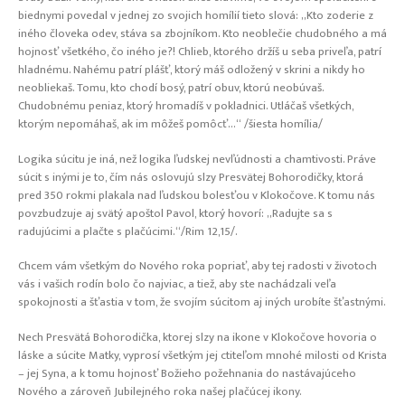
biednymi povedal v jednej zo svojich homílií tieto slová: „Kto zoderie z
iného človeka odev, stáva sa zbojníkom. Kto neoblečie chudobného a má
hojnosť všetkého, čo iného je?! Chlieb, ktorého držíš u seba priveľa, patrí
hladnému. Nahému patrí plášť, ktorý máš odložený v skrini a nikdy ho
neobliekaš. Tomu, kto chodí bosý, patrí obuv, ktorú neobúvaš.
Chudobnému peniaz, ktorý hromadíš v pokladnici. Utláčaš všetkých,
ktorým nepomáhaš, ak im môžeš pomôcť…“ /šiesta homília/
Logika súcitu je iná, než logika ľudskej nevľúdnosti a chamtivosti. Práve
súcit s inými je to, čím nás oslovujú slzy Presvätej Bohorodičky, ktorá
pred 350 rokmi plakala nad ľudskou bolesťou v Klokočove. K tomu nás
povzbudzuje aj svätý apoštol Pavol, ktorý hovorí: „Radujte sa s
radujúcimi a plačte s plačúcimi.“/Rim 12,15/.
Chcem vám všetkým do Nového roka popriať, aby tej radosti v životoch
vás i vašich rodín bolo čo najviac, a tiež, aby ste nachádzali veľa
spokojnosti a šťastia v tom, že svojím súcitom aj iných urobíte šťastnými.
Nech Presvätá Bohorodička, ktorej slzy na ikone v Klokočove hovoria o
láske a súcite Matky, vyprosí všetkým jej ctiteľom mnohé milosti od Krista
– jej Syna, a k tomu hojnosť Božieho požehnania do nastávajúceho
Nového a zároveň Jubilejného roka našej plačúcej ikony.