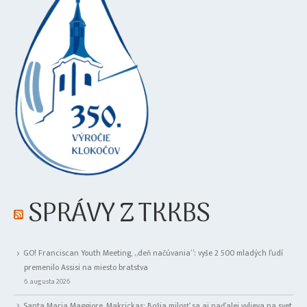
SPRÁVY Z TKKBS
GO! Franciscan Youth Meeting, „deň načúvania“: vyše 2 500 mladých ľudí
premenilo Assisi na miesto bratstva
6. augusta 2026
Santa Maria Maggiore, Makrickas: Božia milosť sa aj naďalej vylieva na svet