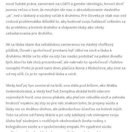
nové ľudské práva, zamerané na LGBTI a gender ideológiu, hovorí dosť
jasnou rečou o tom, že mnohým ide viac o absolutizovanie vlastného
„ja“, než o láskavý a súcitný vzťah k druhému. Pre človeka je však viac než
rodová problematika dôležité to, aby budoval svoju ľudskosť vcítením sa
do problému a bolesti druhého a chápaním lásky ako obety
sebadarovania pre druhého.
Ak sa láska stane iba sebaláskou zameranou na vlastný chvíľkový
pôžitok, človek i spoločnosť prestanú byť citliví na súcit a lásku k
druhému. Môže sa to ešte na istý čas naoko podobať na pekné divadlo
tých, ktorí to tak chcú prezentovať, ale natrvalo to spoločnosť i ľudstvo
nenaplní. Preto je pred nami dnes plačúca ikona z Klokočova, aby sme sa
od nej učili, čo je to opravdivá láska a súcit.
Vtedy, keď jej Syn zomieral na kríži, ona stála pod krížom, ako Matka
Sedembolestná, a vtedy keď ľud Zemplína strádal kvôli úderom
vojenských hord, ona znovu plakala, aby plačom vzbudila súcit a zahnala
hrubosť vojakov. Jej slzy sú pre nás znakom toho, že prejavy súcitu a
lásky nie sú zložitou úlohou, ale jednoduchou účasťou na bolesti iných.
Toto sa učme od Panny Márie a po celý Jubilejný rok vnímajme svoju
úlohu byť súcitnými v rozličných okolnostiach života rodiny, v
kolegiálnom súcite a v spoločenskej empatii. Pri vyjadrení súcitu