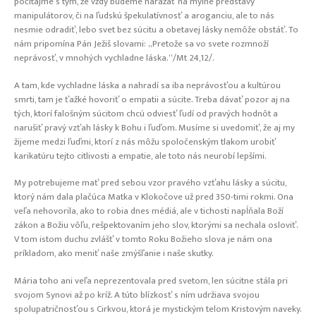
počítajme s tým, že vždy budeme narážať na mylné predstavy
manipulátorov, či na ľudskú špekulatívnosť a aroganciu, ale to nás
nesmie odradiť, lebo svet bez súcitu a obetavej lásky nemôže obstáť. To
nám pripomína Pán Ježiš slovami: „Pretože sa vo svete rozmnoží
neprávosť, v mnohých vychladne láska.“/Mt 24,12/.
A tam, kde vychladne láska a nahradí sa iba neprávosťou a kultúrou
smrti, tam je ťažké hovoriť o empatii a súcite. Treba dávať pozor aj na
tých, ktorí falošným súcitom chcú odviesť ľudí od pravých hodnôt a
narušiť pravý vzťah lásky k Bohu i ľuďom. Musíme si uvedomiť, že aj my
žijeme medzi ľuďmi, ktorí z nás môžu spoločenským tlakom urobiť
karikatúru tejto citlivosti a empatie, ale toto nás neurobí lepšími.
My potrebujeme mať pred sebou vzor pravého vzťahu lásky a súcitu,
ktorý nám dala plačúca Matka v Klokočove už pred 350-timi rokmi. Ona
veľa nehovorila, ako to robia dnes médiá, ale v tichosti napĺňala Boží
zákon a Božiu vôľu, rešpektovaním jeho slov, ktorými sa nechala osloviť.
V tom istom duchu zvlášť v tomto Roku Božieho slova je nám ona
príkladom, ako meniť naše zmýšľanie i naše skutky.
Mária toho ani veľa neprezentovala pred svetom, len súcitne stála pri
svojom Synovi až po kríž. A túto blízkosť s ním udržiava svojou
spolupatričnosťou s Cirkvou, ktorá je mystickým telom Kristovým naveky.