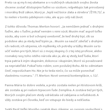
Preto sa aj my k nej utiekame a v rozličných situáciách svojho života
chceme zostať dôstojnými ľuďmi so súcitom, rešpektujúc tak prirodzený
i morálny Boží zákon, ktorý je „lepší než tisíce zlata a striebra“/Ž119,72/, a
to nielen v tomto jubilejnom roku, ale aj po celý náš život.
Z tohto dôvodu Thomas Merton hovorí: „Ja nemôžem jednať s druhými
ľuďmi, ako s ľuďmi, pokiaľ nemám s nimi súcit. Musím mať aspoň toľko
súcitu, aby som si bol schopný uvedomiť, že keď druhý trpí, cíti sa
podobne ako ja vtedy, keď trpím ja… Musím sa naučiť zdieľať s druhými
ich radosti, ich utrpenia, ich myšlienky, ich potreby a túžby. Musím sa to
učiť nielen pre tých, ktorí sú z mojej skupiny, či z tej istej profesie, alebo
rovnakej rasy, toho istého národa ako ja, ale aj vtedy, keď ľudia, ktorí
trpia patria k iným skupinám, dokonca i skupinám, ktoré sú považované
za nepriateľské. Pokiaľ toto robím, som poslušný Bohu. Ak to odmietam
činiť, neposlúcham Ho. Nie je to teda niečo, čo sa môže ponechať
vlastnému rozmaru.“ /T. Merton: Nové semená kontemplácie, s. 52/.
Panna Mária to dobre vedela, a preto zostala nielen pri Kristovom kríži,
ale zostala aj pri našom trpiacom ľude Zemplína. A zostáva tiež pri tých,
ktorých svojím plačom vtedy odrádzala od zabíjania a neľudskosti. A
vždy zostáva pri človeku, keď on vstupuje do biedy a nešťastia.
Svätý Bazil Veľký, ktorého sviatok dnes slávime, vo svojom spolucítení s