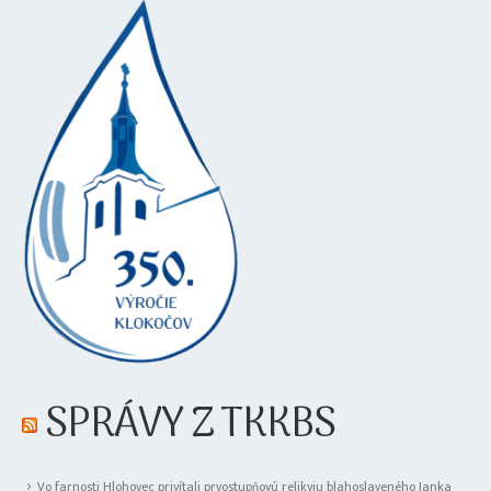
SPRÁVY Z TKKBS
Vo farnosti Hlohovec privítali prvostupňovú relikviu blahoslaveného Janka